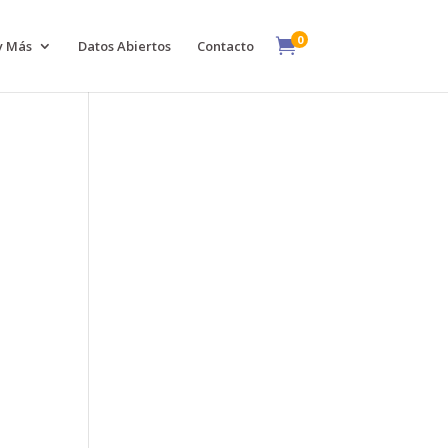
0

y Más
Datos Abiertos
Contacto