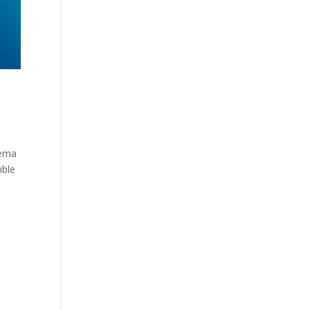
uema
ible