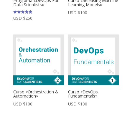
Programa «DevOps For
Curso «Releasing Machine
Data Scientists»
Learning Models»
USD $
100
Valorado
USD $
250
con
5.00
de 5
Curso «Orchestration &
Curso «DevOps
Automation»
Fundamentals»
USD $
100
USD $
100