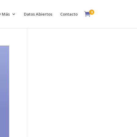
0

y Más
Datos Abiertos
Contacto