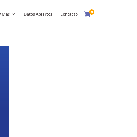
0

y Más
Datos Abiertos
Contacto