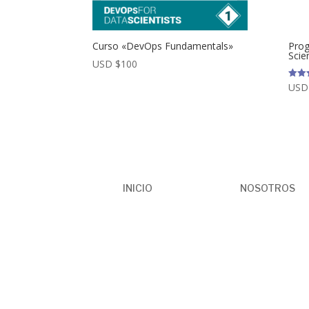
Curso «DevOps Fundamentals»
Pro
Scie
USD $
100
USD
Valor
con
5.00
de 5
INICIO
NOSOTROS