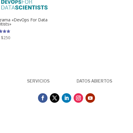
grama «DevOps For Data
ntists»
 $
250
ado
SERVICIOS
DATOS ABIERTOS