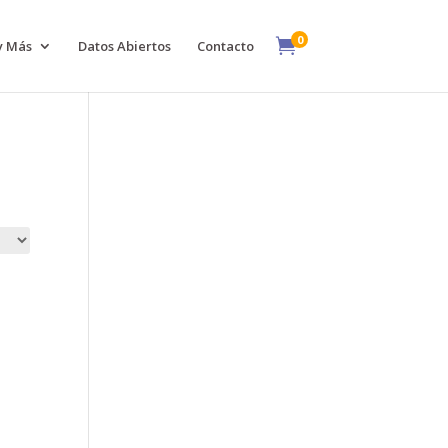
0

y Más
Datos Abiertos
Contacto