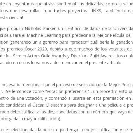
nte en coyunturas que atraviesan temáticas delicadas, como la salud
tíficos que desarrollan importantes proyectos LINKS, también tom
sta ciencia!
que propuso Nicholas Parker, un científico de datos de la Universid
si se usara el Machine Learning para predecir a la Mejor Película del
stión generando un algoritmo para “predecir” cuál sería la ganador
 los premios Óscar 2020, debido a que muchos de los votantes de
e los Screen Actors Guild Awards y Directors Guild Awards, los cual
asado en datos lo vamos a desmenuzar en el presente artículo.
s necesario mencionar que el proceso de selección de la Mejor Pelícu
ar. Se le conoce como “votación preferencial” , un procedimiento q
entro de una votación, y comenzó a usarse en esta premiación en
e candidatas al Óscar. El sistema para designar a una película a pr
urado debe calificar a las diez candidatas con un número que vaya del
 otorgada la mayor calificación).
ta de seleccionadas la película que tenga la mejor calificación y se re