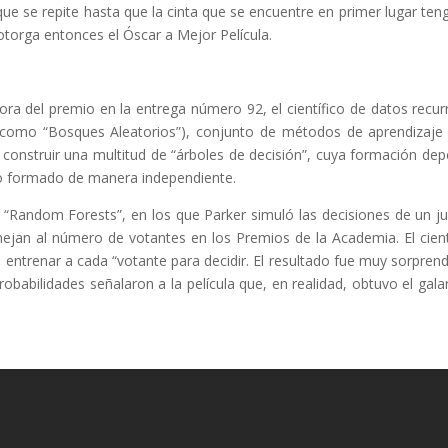
ue se repite hasta que la cinta que se encuentre en primer lugar ten
otorga entonces el Óscar a Mejor Película.
dora del premio en la entrega número 92, el científico de datos recurr
como “Bosques Aleatorios”), conjunto de métodos de aprendizaje
l construir una multitud de “árboles de decisión”, cuya formación de
rio formado de manera independiente.
r “Random Forests”, en los que Parker simuló las decisiones de un j
jan al número de votantes en los Premios de la Academia. El cient
entrenar a cada “votante para decidir. El resultado fue muy sorpren
robabilidades señalaron a la película que, en realidad, obtuvo el gala