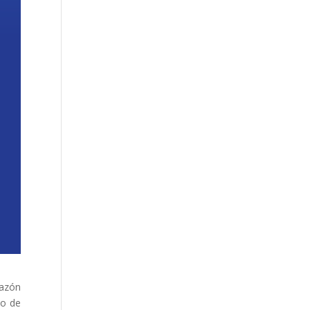
razón
co de