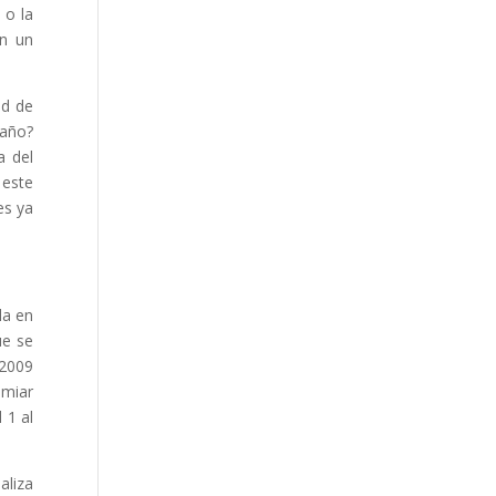
 o la
an un
ad de
 año?
a del
 este
es ya
la en
ue se
 2009
emiar
 1 al
aliza