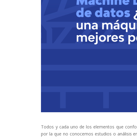
Todos y cada uno de los elementos que confor
por la que no conocemos estudios o análisis en 