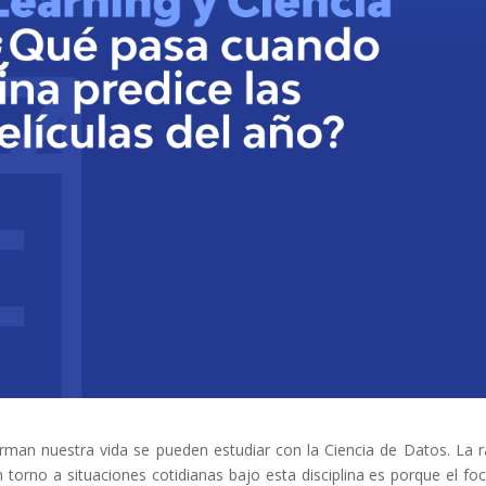
man nuestra vida se pueden estudiar con la Ciencia de Datos. La 
torno a situaciones cotidianas bajo esta disciplina es porque el fo