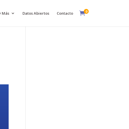
0

y Más
Datos Abiertos
Contacto