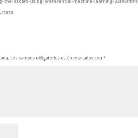
g-the-oscars-using-preferential-machine-learning-32f06ffbf4
s/2020
cada.
Los campos obligatorios están marcados con
*