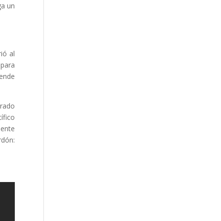
ga un
ió al
 para
pende
urado
ífico
dente
rdón: