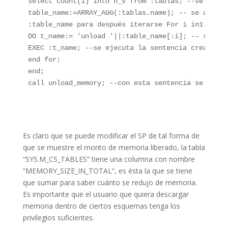
select count(1) into n_v from :tablas; --se carga
table_name:=ARRAY_AGG(:tablas.name); -- se agrega
:table_name para después iterarse For i in1 ..:n_
DO t_name:= 'unload '||:table_name[:i]; -- se cre
EXEC :t_name; --se ejecuta la sentencia creada en
end for; 

end; 

call unload_memory; --con esta sentencia se manda
Es claro que se puede modificar el SP de tal forma de
que se muestre el monto de memoria liberado, la tabla
“SYS.M_CS_TABLES” tiene una columna con nombre
“MEMORY_SIZE_IN_TOTAL”, es ésta la que se tiene
que sumar para saber cuánto se redujo de memoria.
Es importante que el usuario que quiera descargar
memoria dentro de ciertos esquemas tenga los
privilegios suficientes.