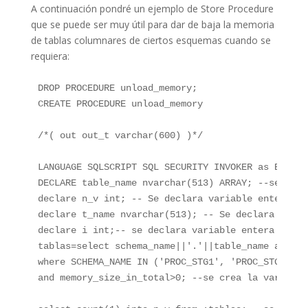
A continuación pondré un ejemplo de Store Procedure
que se puede ser muy útil para dar de baja la memoria
de tablas columnares de ciertos esquemas cuando se
requiera:
DROP PROCEDURE unload_memory; 

CREATE PROCEDURE unload_memory 

/*( out out_t varchar(600) )*/ 

LANGUAGE SQLSCRIPT SQL SECURITY INVOKER as BEGIN 

DECLARE table_name nvarchar(513) ARRAY; --se decl
declare n_v int; -- Se declara variable entera do
declare t_name nvarchar(513); -- Se declara varia
declare i int;-- se declara variable entera para 
tablas=select schema_name||'.'||table_name as nam
where SCHEMA_NAME IN ('PROC_STG1', 'PROC_STG2', '
and memory_size_in_total>0; --se crea la variable